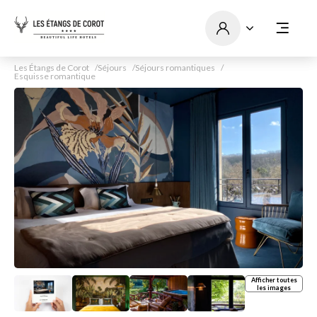
Les Étangs de Corot
Séjours
Séjours romantiques
Esquisse romantique
Afficher toutes
les images