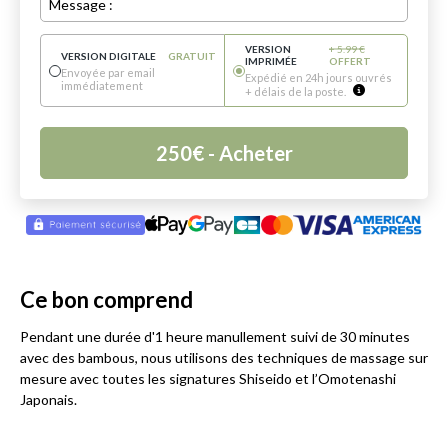
Message :
VERSION
+
5.99
€
VERSION DIGITALE
GRATUIT
IMPRIMÉE
OFFERT
Envoyée par email
Expédié en 24h jours ouvrés
immédiatement
+ délais de la poste.
250
€
- Acheter
Ce bon comprend
Pendant une durée d'1 heure manullement suivi de 30 minutes
avec des bambous, nous utilisons des techniques de massage sur
mesure avec toutes les signatures Shiseido et l’Omotenashi
Japonais.